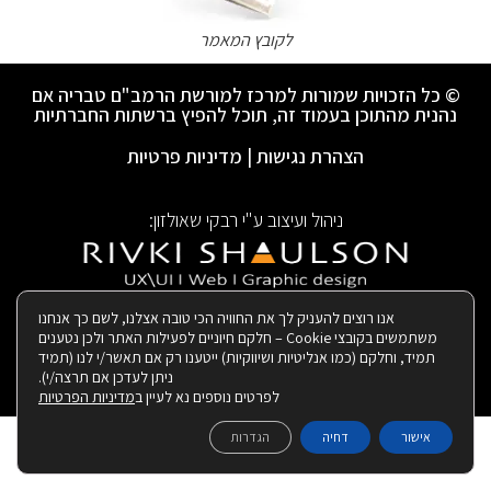
לקובץ המאמר
© כל הזכויות שמורות למרכז למורשת הרמב"ם טבריה אם
נהנית מהתוכן בעמוד זה, תוכל להפיץ ברשתות החברתיות
הצהרת נגישות
|
מדיניות פרטיות
ניהול ועיצוב ע"י רבקי שאולזון:
|
בנייה ותחזוקת האתר:
אנו רוצים להעניק לך את החוויה הכי טובה אצלנו, לשם כך אנחנו
משתמשים בקובצי Cookie – חלקם חיוניים לפעילות האתר ולכן נטענים
תמיד, וחלקם (כמו אנליטיות ושיווקיות) ייטענו רק אם תאשר/י לנו (תמיד
ניתן לעדכן אם תרצה/י).
לפרטים נוספים נא לעיין ב
מדיניות הפרטיות
אישור
דחיה
הגדרות